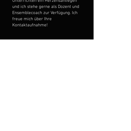
Unterrichten ein Herzensanliegen
und ich stehe gerne als Dozent und
Ensemblecoach zur Verfügung. Ich
freue mich über Ihre
Kontaktaufnahme!
PÄDAGOGISCHE VITA
Ausbildung und pädagogischer
Werdegang:
1982 - 87 Hochschulstudiums für
Saxofon-Jazz bei Karlheinz Miklin
und Carl Drewo. Diplom mit
Auszeichnung. 1991 Masterclass bei
David Liebman in Stroudsburg, Pa
(USA). Weiterführende Kurse u.a. bei
Alan Skidmore, John Surman, Oliver
Lake und Bob Berg.
1988 - 92 Vertragslehrer am neu