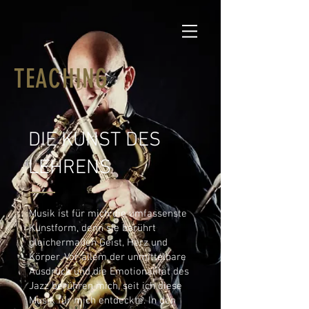
TEACHING
DIE KUNST DES
LEHRENS
Musik ist für mich die umfassenste
Kunstform, denn sie berührt
gleichermaßen Geist, Herz und
Körper. Vor allem der unmittelbare
Ausdruck und die Emotionalität des
Jazz berühren mich, seit ich diese
Musik für mich entdeckte. In den