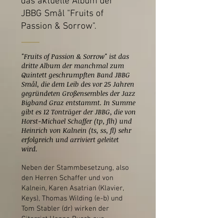
das aktuelle Album der
JBBG Smål
"Fruits of
Passion & Sorrow
".
"Fruits of Passion & Sorrow" ist das
dritte Album der manchmal zum
Quintett geschrumpften Band JBBG
Smål, die dem Leib des vor 25 Jahren
gegründeten Großensembles der Jazz​
Bigband Graz entstammt. In Summe
gibt es 12 Tonträger der JBBG, die von
Horst-Michael Schaffer (tp, flh) und
Heinrich von Kalnein (ts, ss, fl) sehr
erfolgreich und arriviert geleitet
wird.
Neben der Stammbesetzung, also
den Herren Schaffer und von
Kalnein, Karen Asatrian (Klavier,
Keys), Thomas Wilding (e-b) und
Tom Stabler (dr) wirken der