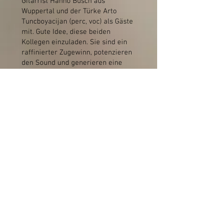
Gitarrist Hanno Busch aus
Wuppertal und der Türke Arto
Tuncboyacijan (perc, voc) als Gäste
mit. Gute Idee, diese beiden
Kollegen einzuladen. Sie sind ein
raffinierter Zugewinn, potenzieren
den Sound und generieren eine
imposante Fusion. ...
Das Quintett JBBG Smål imponiert
mit Talent, Technik und einer
verblüffend musikalischen
Gewandheit. „Fruits of Passion &
Sorrow“ ist ein Album, das perfekt
wirkt. Unter dem Granatapfelbaum
hören wir eine Jazz-Fusion, die
einen tief berührt."​
Weiter >