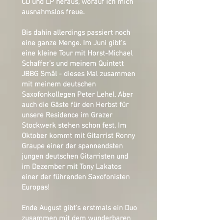
CD und LP heraus, worauf ich mich
ausnahmslos freue.
Bis dahin allerdings passiert noch
eine ganze Menge. Im Juni gibt‘s
eine kleine Tour mit Horst-Michael
Schaffer’s und meinem Quintett
JBBG Smål
- dieses Mal zusammen
mit meinem deutschen
Saxofonkollegen Peter Lehel. Aber
auch die Gäste für den Herbst für
unsere Residence im Grazer
Stockwerk stehen schon fest. Im
Oktober kommt mit Gitarrist Ronny
Graupe einer der spannendsten
jungen deutschen Gitarristen und
im Dezember mit Tony Lakatos
einer der führenden Saxofonisten
Europas!
Ende August gibt's erstmals ein Duo
zusammen mit dem wunderbaren